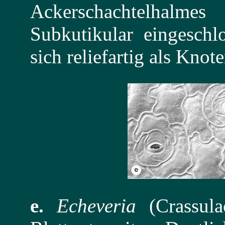
Ackerschachtelha
Subkutikular eingeschl
sich reliefartig als Knot
e.
Echeveria
(Crassula