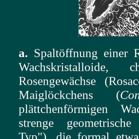
a.
Spaltöffnung einer R
Wachskristalloide, c
Rosengewächse (Rosa
Maiglöckchens (
Con
plättchenförmigen Wac
strenge geometrisch
Typ"), die formal etwa