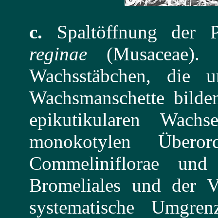
c.
Spaltöffnung der P
reginae
(Musaceae). M
Wachsstäbchen, die 
Wachsmanschette bilden
epikutikularen Wach
monokotylen Überor
Commeliniflorae und 
Bromeliales und der Ve
systematische Umgre