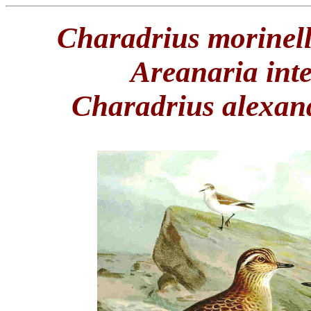
Charadrius morinel
Areanaria int
Charadrius alexan