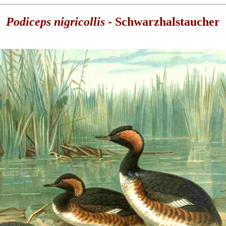
Podiceps nigricollis
- Schwarzhalstaucher